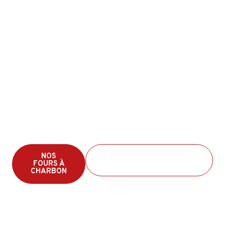
Cuisine
professionnelle au
charbon de bois.
Performance réelle.
Économisez jusqu’à 40 % sur le charbon de bois,
cuisinez plus rapidement et contrôlez chaque
service.
NOS
À PROPOS DES FOURS À
FOURS À
CHARBON DE BOIS PIRA
CHARBON