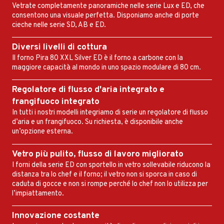
Vetrate completamente panoramiche nelle
serie Lux
e
ED
, che
consentono una visuale perfetta. Disponiamo anche di porte
cieche nelle serie
SD
,
AB
e
ED.
Diversi livelli di cottura
Il forno Pira 80 XXL Silver ED è il forno a carbone con la
maggiore capacità al mondo in uno spazio modulare di 80 cm.
Regolatore di flusso d'aria integrato e
frangifuoco integrato
In tutti i nostri modelli integriamo di serie un regolatore di flusso
d’aria e un frangifuoco. Su richiesta, è disponibile anche
un’opzione esterna.
Vetro più pulito, flusso di lavoro migliorato
I forni della
serie ED
con sportello in vetro sollevabile riducono la
distanza tra lo chef e il forno; il vetro non si sporca in caso di
caduta di gocce e non si rompe perché lo chef non lo utilizza per
l’impiattamento.
Innovazione costante